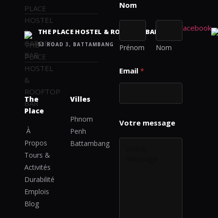
a
m
e
THE PLACE HOSTEL & ROOFTOP BAR
C
o
53 ROAD 3, BATTAMBANG
Prénom
Nom
m
m
Email
*
e
n
t
The
Villes
E
m
Place
a
Phnom
i
À
Penh
l
Propos
Battambang
Tours &
Activités
Durabilité
Emplois
Blog