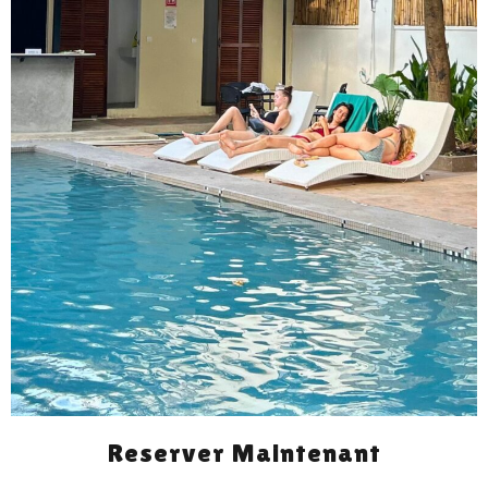
Reserver Maintenant
PHNOM PENH VOUS
APPELLE!