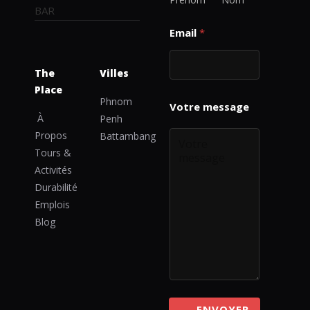
Email
*
The
Villes
Place
N
Phnom
a
À
Penh
m
Propos
e
Battambang
M
Tours &
e
Activités
s
Durabilité
s
a
Emplois
g
Blog
e
M
e
s
s
a
g