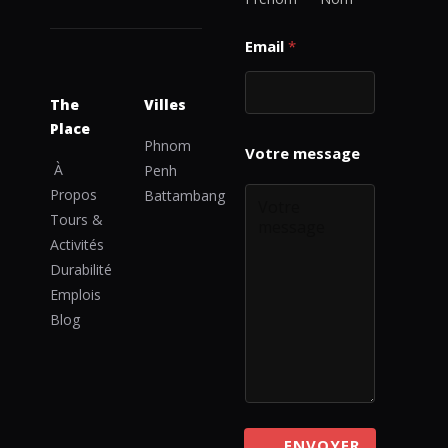
E
Email
*
m
a
i
The
Villes
l
E
Place
m
Phnom
a
À
Penh
i
Propos
Battambang
l
Tours &
o
r
Activités
Durabilité
Emplois
Blog