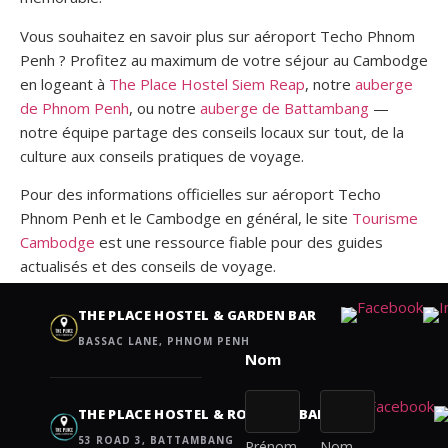
Vous souhaitez en savoir plus sur aéroport Techo Phnom
Penh ? Profitez au maximum de votre séjour au Cambodge
en logeant à
The Place Hostel Siem Reap
, notre
auberge
de Phnom Penh
, ou notre
auberge de Battambang
—
notre équipe partage des conseils locaux sur tout, de la
culture aux conseils pratiques de voyage.
Pour des informations officielles sur aéroport Techo
Phnom Penh et le Cambodge en général, le site
Tourisme
Cambodge
est une ressource fiable pour des guides
actualisés et des conseils de voyage.
Contact us
THE PLACE HOSTEL & GARDEN BAR
BASSAC LANE, PHNOM PENH
THE PLACE HOSTEL & ROOFTOP BAR
53 ROAD 3, BATTAMBANG
Prénom
Nom