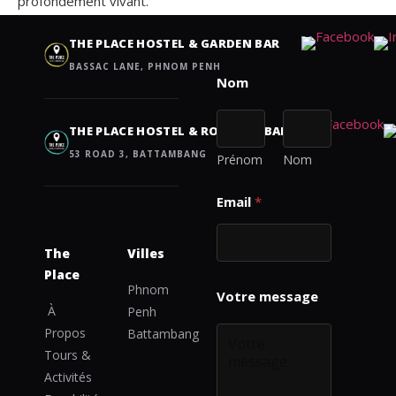
profondément vivant.
Contact us
THE PLACE HOSTEL & GARDEN BAR
BASSAC LANE, PHNOM PENH
THE PLACE HOSTEL & ROOFTOP BAR
53 ROAD 3, BATTAMBANG
Prénom
Nom
Email
*
The
Villes
Place
E
Phnom
m
À
Penh
a
Propos
i
Battambang
l
Tours &
E
Activités
m